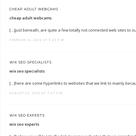
CHEAP ADULT WEBCAMS
cheap adult webcams
[…]just beneath, are quite a few totally not connected web sites to ou
FEBRUAR 26, 2026 AT 9:25 P.M.
WIX SEO SPECIALISTS
wix seo specialists
[…]here are some hyperlinks to websites that we link to mainly beca
AUGUST 25, 2025 AT 7:07 P.M.
WIX SEO EXPERTS
wix seo experts