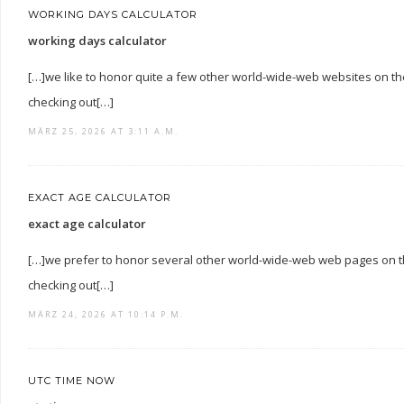
WORKING DAYS CALCULATOR
working days calculator
[…]we like to honor quite a few other world-wide-web websites on th
checking out[…]
MÄRZ 25, 2026 AT 3:11 A.M.
EXACT AGE CALCULATOR
exact age calculator
[…]we prefer to honor several other world-wide-web web pages on th
checking out[…]
MÄRZ 24, 2026 AT 10:14 P.M.
UTC TIME NOW