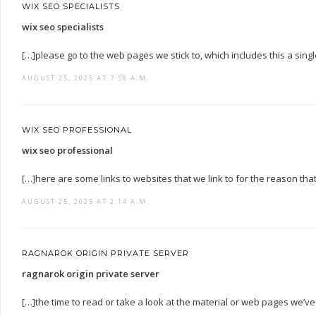
WIX SEO SPECIALISTS
wix seo specialists
[…]please go to the web pages we stick to, which includes this a sing
AUGUST 25, 2025 AT 7:58 A.M.
WIX SEO PROFESSIONAL
wix seo professional
[…]here are some links to websites that we link to for the reason tha
AUGUST 25, 2025 AT 2:14 A.M.
RAGNAROK ORIGIN PRIVATE SERVER
ragnarok origin private server
[…]the time to read or take a look at the material or web pages we’ve