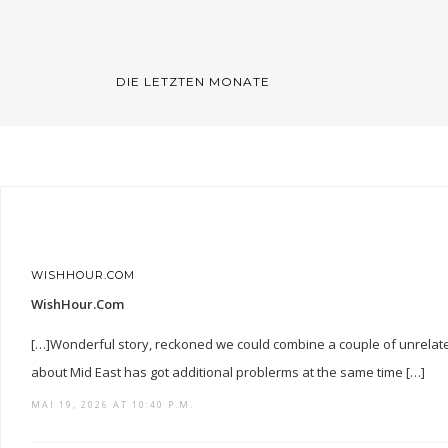
DIE LETZTEN MONATE
WISHHOUR.COM
WishHour.Com
[…]Wonderful story, reckoned we could combine a couple of unrelate
about Mid East has got additional problerms at the same time […]
MAI 19, 2026 AT 10:40 P.M.