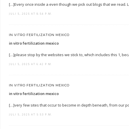
[…]Every once inside a even though we pick out blogs that we read. Li
JULI 5, 2025 AT 8:54 P.M.
IN VITRO FERTILIZATION MEXICO
in vitro fertilization mexico
[…]please stop by the websites we stick to, which includes this 1, be
JULI 5, 2025 AT 6:42 P.M.
IN VITRO FERTILIZATION MEXICO
in vitro fertilization mexico
[…]very few sites that occur to become in depth beneath, from our p
JULI 5, 2025 AT 5:53 P.M.