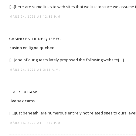
[…]here are some links to web sites that we link to since we assume th
MÄRZ 24, 2026 AT 12:32 P.M.
CASINO EN LIGNE QUEBEC
casino en ligne quebec
[…]one of our guests lately proposed the following website[…]
MÄRZ 24, 2026 AT 3:34 A.M.
LIVE SEX CAMS
live sex cams
[…]just beneath, are numerous entirely not related sites to ours, even
MÄRZ 18, 2026 AT 11:19 P.M.