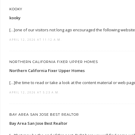
KOOKY
kooky
[…]one of our visitors not long ago encouraged the following websit
APRIL 12, 2026 AT 11:12 A.M.
NORTHERN CALIFORNIA FIXER UPPER HOMES
Northern California Fixer Upper Homes
[…]the time to read or take a look at the content material or web pa
APRIL 12, 2026 AT 5:23 A.M.
BAY AREA SAN JOSE BEST REALTOR
Bay Area San Jose Best Realtor