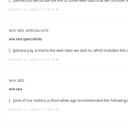
[…]below you will locate the link to some web sites that we consider it 
AUGUST 25, 2025 AT 5:47 P.M.
WIX SEO SPECIALISTS
wix seo specialists
[…]please pay a visit to the web sites we stick to, which includes th
AUGUST 25, 2025 AT 5:07 P.M.
WIX SEO
wix seo
[…]one of our visitors a short while ago recommended the following
AUGUST 25, 2025 AT 3:44 P.M.