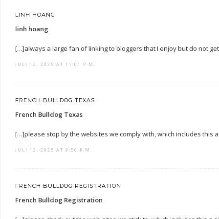
LINH HOANG
linh hoang
[…]always a large fan of linking to bloggers that I enjoy but do not ge
JULI 12, 2025 AT 11:01 P.M.
FRENCH BULLDOG TEXAS
French Bulldog Texas
[…]please stop by the websites we comply with, which includes this a
JULI 12, 2025 AT 9:56 P.M.
FRENCH BULLDOG REGISTRATION
French Bulldog Registration