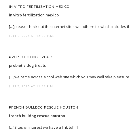
IN VITRO FERTILIZATION MEXICO
in vitro fertilization mexico
[…]please check out the internet sites we adhere to, which includes t
JULI 5, 2025 AT 12:56 P.M.
PROBIOTIC DOG TREATS
probiotic dog treats
[…]we came across a cool web site which you may well take pleasure
JULI 2, 2025 AT 11:36 P.M.
FRENCH BULLDOG RESCUE HOUSTON
french bulldog rescue houston
[…]Sites of interest we have a link to[…]