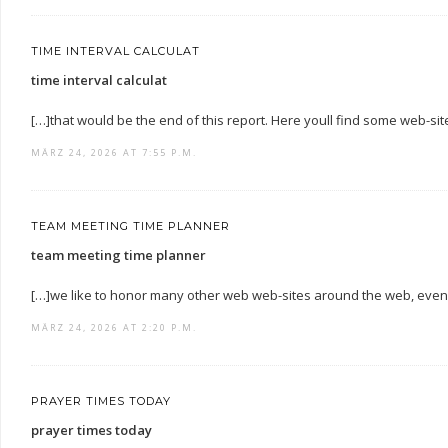
TIME INTERVAL CALCULAT
time interval calculat
[…]that would be the end of this report. Here youll find some web-sites
MÄRZ 24, 2026 AT 7:55 P.M.
TEAM MEETING TIME PLANNER
team meeting time planner
[…]we like to honor many other web web-sites around the web, even 
MÄRZ 24, 2026 AT 2:20 P.M.
PRAYER TIMES TODAY
prayer times today