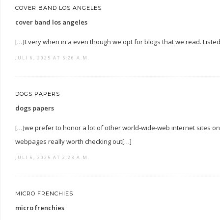
COVER BAND LOS ANGELES
cover band los angeles
[…]Every when in a even though we opt for blogs that we read. Listed
JULI 6, 2025 AT 5:26 A.M.
DOGS PAPERS
dogs papers
[…]we prefer to honor a lot of other world-wide-web internet sites on
webpages really worth checking out[…]
JULI 6, 2025 AT 2:23 A.M.
MICRO FRENCHIES
micro frenchies