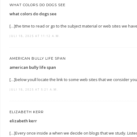
WHAT COLORS DO DOGS SEE
what colors do dogs see
[…]the time to read or go to the subject material or web sites we hav
JULI 18, 2025 AT 11:12 A.M.
AMERICAN BULLY LIFE SPAN
american bully life span
[…]below youll locate the link to some web sites that we consider you
JULI 18, 2025 AT 5:21 A.M.
ELIZABETH KERR
elizabeth kerr
[…]Every once inside a when we decide on blogs that we study. Liste