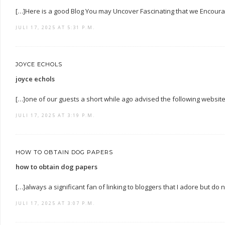
[…]Here is a good Blog You may Uncover Fascinating that we Encour
JULI 17, 2025 AT 5:31 P.M.
JOYCE ECHOLS
joyce echols
[…]one of our guests a short while ago advised the following websit
JULI 17, 2025 AT 3:19 P.M.
HOW TO OBTAIN DOG PAPERS
how to obtain dog papers
[…]always a significant fan of linking to bloggers that I adore but do no
JULI 17, 2025 AT 3:07 P.M.