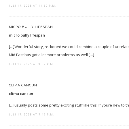
JULI 17, 2025 AT 11:30 P.M.
MICRO BULLY LIFESPAN
micro bully lifespan
[…]Wonderful story, reckoned we could combine a couple of unrelated
Mid East has got a lot more problerms as well […]
JULI 17, 2025 AT 9:57 P.M.
CLIMA CANCUN
clima cancun
[…]usually posts some pretty exciting stuff like this. If youre new to th
JULI 17, 2025 AT 7:49 P.M.