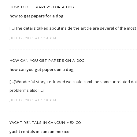
HOW TO GET PAPERS FOR A DOG
how to get papers for a dog
[…]The details talked about inside the article are several of the most 
JULI 17, 2025 AT 6:14 P.M.
HOW CAN YOU GET PAPERS ON A DOG
how can you get papers on a dog
[…]Wonderful story, reckoned we could combine some unrelated data,
problerms also […]
JULI 17, 2025 AT 6:10 P.M.
YACHT RENTALS IN CANCUN MEXICO
yacht rentals in cancun mexico