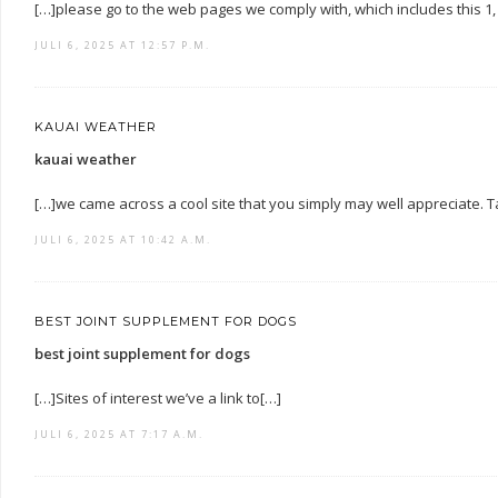
[…]please go to the web pages we comply with, which includes this 1
JULI 6, 2025 AT 12:57 P.M.
KAUAI WEATHER
kauai weather
[…]we came across a cool site that you simply may well appreciate. 
JULI 6, 2025 AT 10:42 A.M.
BEST JOINT SUPPLEMENT FOR DOGS
best joint supplement for dogs
[…]Sites of interest we’ve a link to[…]
JULI 6, 2025 AT 7:17 A.M.