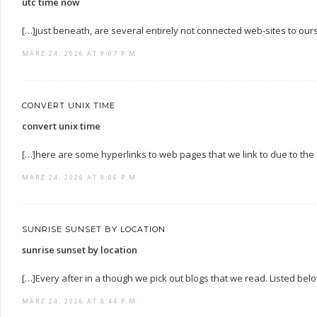
utc time now
[…]just beneath, are several entirely not connected web-sites to ou
MÄRZ 24, 2026 AT 9:07 P.M.
CONVERT UNIX TIME
convert unix time
[…]here are some hyperlinks to web pages that we link to due to the
MÄRZ 24, 2026 AT 9:06 P.M.
SUNRISE SUNSET BY LOCATION
sunrise sunset by location
[…]Every after in a though we pick out blogs that we read. Listed below
MÄRZ 24, 2026 AT 8:44 P.M.