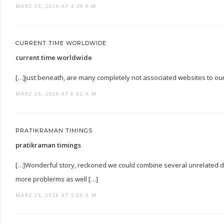
MÄRZ 25, 2026 AT 4:39 P.M.
CURRENT TIME WORLDWIDE
current time worldwide
[…]just beneath, are many completely not associated websites to our
MÄRZ 25, 2026 AT 6:02 A.M.
PRATIKRAMAN TIMINGS
pratikraman timings
[…]Wonderful story, reckoned we could combine several unrelated da
more problerms as well […]
MÄRZ 25, 2026 AT 5:09 A.M.