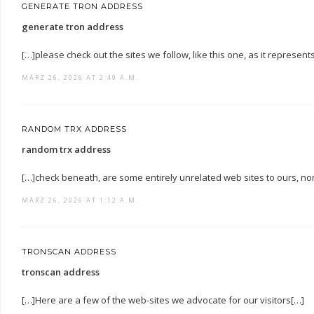
GENERATE TRON ADDRESS
generate tron address
[…]please check out the sites we follow, like this one, as it represen
MÄRZ 26, 2026 AT 2:49 A.M.
RANDOM TRX ADDRESS
random trx address
[…]check beneath, are some entirely unrelated web sites to ours, n
MÄRZ 26, 2026 AT 1:12 A.M.
TRONSCAN ADDRESS
tronscan address
[…]Here are a few of the web-sites we advocate for our visitors[…]