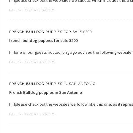
[…]please check out the web-sites we stick to, which includes this a 
JULI 12, 2025 AT 5:40 P.M.
FRENCH BULLDOG PUPPIES FOR SALE $200
french bulldog puppies for sale $200
[…]one of our guests not too long ago advised the following website
JULI 12, 2025 AT 4:09 P.M.
FRENCH BULLDOG PUPPIES IN SAN ANTONIO
French Bulldog puppies in San Antonio
[…]please check out the websites we follow, like this one, as it repre
JULI 12, 2025 AT 2:08 P.M.