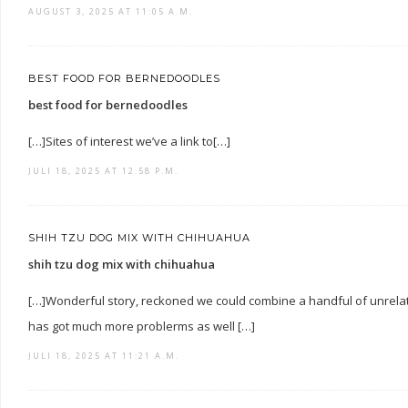
AUGUST 3, 2025 AT 11:05 A.M.
BEST FOOD FOR BERNEDOODLES
best food for bernedoodles
[…]Sites of interest we’ve a link to[…]
JULI 18, 2025 AT 12:58 P.M.
SHIH TZU DOG MIX WITH CHIHUAHUA
shih tzu dog mix with chihuahua
[…]Wonderful story, reckoned we could combine a handful of unrelat
has got much more problerms as well […]
JULI 18, 2025 AT 11:21 A.M.