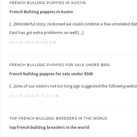
FRENCH BULLDOG PUPPIES IN AUSTIN
French Bulldog puppies in Austin
[…]Wonderful story, reckoned we could combine a few unrelated data
East has got extra problerms as well […]
JULI 10, 2025 AT 5:06 P.M.
FRENCH BULLDOG PUPPIES FOR SALE UNDER $500
french bulldog puppies for sale under $500
[…]one of our visitors not too long ago suggested the following webs
JULI 10, 2025 AT 11:50 A.M.
TOP FRENCH BULLDOG BREEDERS IN THE WORLD
top french bulldog breeders in the world