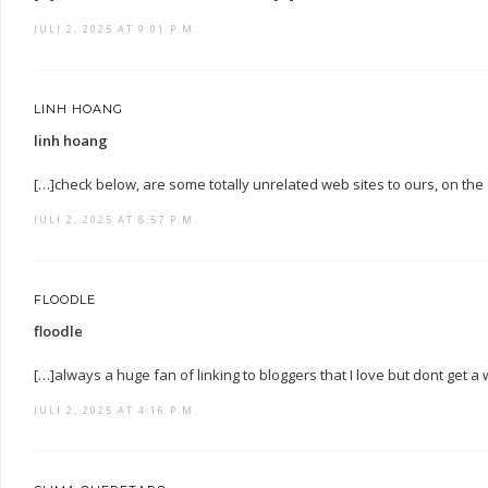
JULI 2, 2025 AT 9:01 P.M.
LINH HOANG
linh hoang
[…]check below, are some totally unrelated web sites to ours, on the
JULI 2, 2025 AT 8:57 P.M.
FLOODLE
floodle
[…]always a huge fan of linking to bloggers that I love but dont get a w
JULI 2, 2025 AT 4:16 P.M.