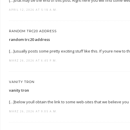
[…]that may be the end of this post. Right here you will find some web-s
APRIL 12, 2026 AT 5:18 A.M.
RANDOM TRC20 ADDRESS
random trc20 address
[…]usually posts some pretty exciting stuff like this. If youre new to th
MÄRZ 26, 2026 AT 6:45 P.M.
VANITY TRON
vanity tron
[…]below youll obtain the link to some web-sites that we believe you 
MÄRZ 26, 2026 AT 9:05 A.M.