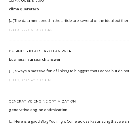
CLIMA QUERETARO
clima queretaro
[…]The data mentioned in the article are several of the ideal out ther
JULI 2, 2025 AT 2:24 P.M.
BUSINESS IN AI SEARCH ANSWER
business in ai search answer
[…]always a massive fan of linking to bloggers that I adore but do not
JULI 1, 2025 AT 5:26 P.M.
GENERATIVE ENGINE OPTIMIZATION
generative engine optimization
[…]Here is a good Blog You might Come across Fascinating that we 