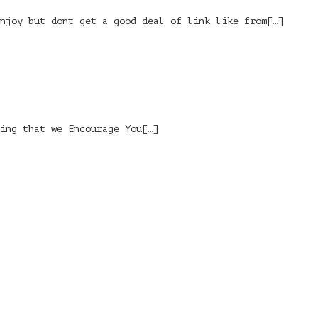
njoy but dont get a good deal of link like from[…]
ing that we Encourage You[…]